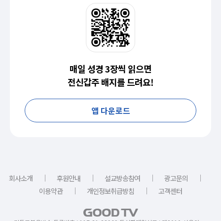
매일 성경 3장씩 읽으면
전신갑주 배지를 드려요!
앱 다운로드
｜
｜
｜
｜
회사소개
후원안내
설교방송참여
광고문의
｜
｜
이용약관
개인정보취급방침
고객센터