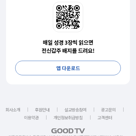
매일 성경 3장씩 읽으면
전신갑주 배지를 드려요!
앱 다운로드
｜
｜
｜
｜
회사소개
후원안내
설교방송참여
광고문의
｜
｜
이용약관
개인정보취급방침
고객센터