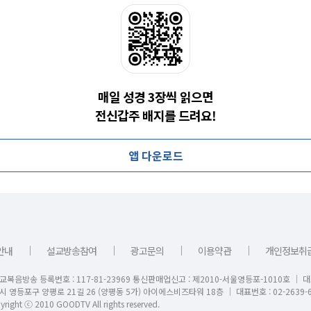
매일 성경 3장씩 읽으면
전신갑주 배지를 드려요!
앱 다운로드
｜
｜
｜
｜
안내
설교방송참여
광고문의
이용약관
개인정보취
교복음방송 등록번호 : 117-81-23969 통신판매업신고 : 제2010-서울영등포-1010호 │ 
시 영등포구 양평로 21길 26 (양평동 5가) 아이에스비즈타워 18층 │ 대표번호 : 02-2639-6
right ⓒ 2010 GOODTV All rights reserved.