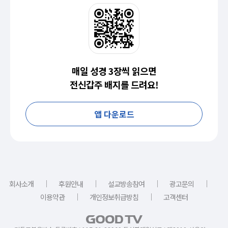
매일 성경 3장씩 읽으면
전신갑주 배지를 드려요!
앱 다운로드
｜
｜
｜
｜
회사소개
후원안내
설교방송참여
광고문의
｜
｜
이용약관
개인정보취급방침
고객센터