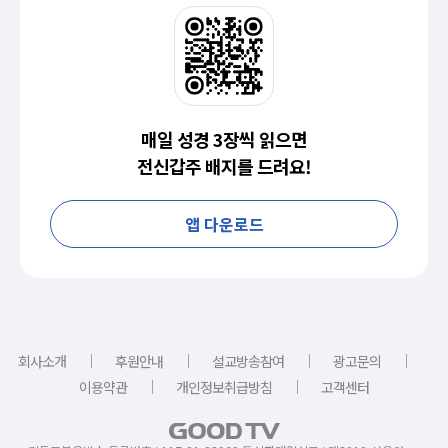
매일 성경 3장씩 읽으면
전신갑주 배지를 드려요!
앱 다운로드
｜
｜
｜
｜
회사소개
후원안내
설교방송참여
광고문의
｜
｜
이용약관
개인정보취급방침
고객센터