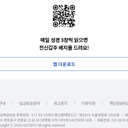
매일 성경 3장씩 읽으면
전신갑주 배지를 드려요!
앱 다운로드
｜
｜
｜
｜
안내
설교방송참여
광고문의
이용약관
개인정보취
교복음방송 등록번호 : 117-81-23969 통신판매업신고 : 제2010-서울영등포-1010호 │ 
시 영등포구 양평로 21길 26 (양평동 5가) 아이에스비즈타워 18층 │ 대표번호 : 02-2639-6
right ⓒ 2010 GOODTV All rights reserved.