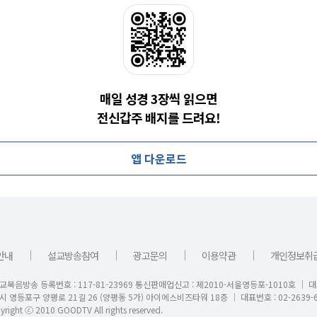
매일 성경 3장씩 읽으면
전신갑주 배지를 드려요!
앱 다운로드
｜
｜
｜
｜
안내
설교방송참여
광고문의
이용약관
개인정보취
교복음방송 등록번호 : 117-81-23969 통신판매업신고 : 제2010-서울영등포-1010호 │ 
시 영등포구 양평로 21길 26 (양평동 5가) 아이에스비즈타워 18층 │ 대표번호 : 02-2639-6
right ⓒ 2010 GOODTV All rights reserved.