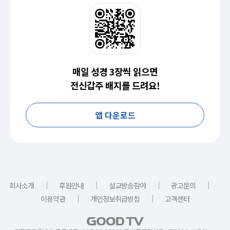
매일 성경 3장씩 읽으면
전신갑주 배지를 드려요!
앱 다운로드
｜
｜
｜
｜
회사소개
후원안내
설교방송참여
광고문의
｜
｜
이용약관
개인정보취급방침
고객센터