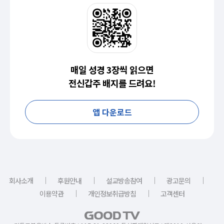
매일 성경 3장씩 읽으면
전신갑주 배지를 드려요!
앱 다운로드
｜
｜
｜
｜
회사소개
후원안내
설교방송참여
광고문의
｜
｜
이용약관
개인정보취급방침
고객센터