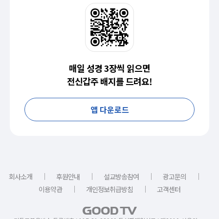
매일 성경 3장씩 읽으면
전신갑주 배지를 드려요!
앱 다운로드
｜
｜
｜
｜
회사소개
후원안내
설교방송참여
광고문의
｜
｜
이용약관
개인정보취급방침
고객센터