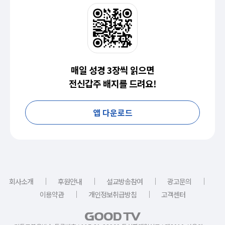
매일 성경 3장씩 읽으면
전신갑주 배지를 드려요!
앱 다운로드
｜
｜
｜
｜
회사소개
후원안내
설교방송참여
광고문의
｜
｜
이용약관
개인정보취급방침
고객센터