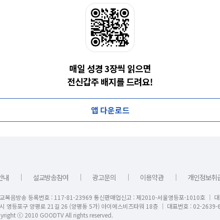
매일 성경 3장씩 읽으면
전신갑주 배지를 드려요!
앱 다운로드
｜
｜
｜
｜
안내
설교방송참여
광고문의
이용약관
개인정보취
교복음방송 등록번호 : 117-81-23969 통신판매업신고 : 제2010-서울영등포-1010호 │ 
시 영등포구 양평로 21길 26 (양평동 5가) 아이에스비즈타워 18층 │ 대표번호 : 02-2639-6
right ⓒ 2010 GOODTV All rights reserved.