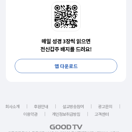
매일 성경 3장씩 읽으면
전신갑주 배지를 드려요!
앱 다운로드
｜
｜
｜
｜
회사소개
후원안내
설교방송참여
광고문의
｜
｜
이용약관
개인정보취급방침
고객센터