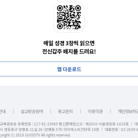
매일 성경 3장씩 읽으면
전신갑주 배지를 드려요!
앱 다운로드
｜
｜
｜
｜
안내
설교방송참여
광고문의
이용약관
개인정보취
교복음방송 등록번호 : 117-81-23969 통신판매업신고 : 제2010-서울영등포-1010호 │ 
시 영등포구 양평로 21길 26 (양평동 5가) 아이에스비즈타워 18층 │ 대표번호 : 02-2639-6
right ⓒ 2010 GOODTV All rights reserved.