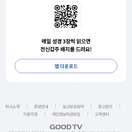
매일 성경 3장씩 읽으면
전신갑주 배지를 드려요!
앱 다운로드
｜
｜
｜
｜
회사소개
후원안내
설교방송참여
광고문의
｜
｜
이용약관
개인정보취급방침
고객센터