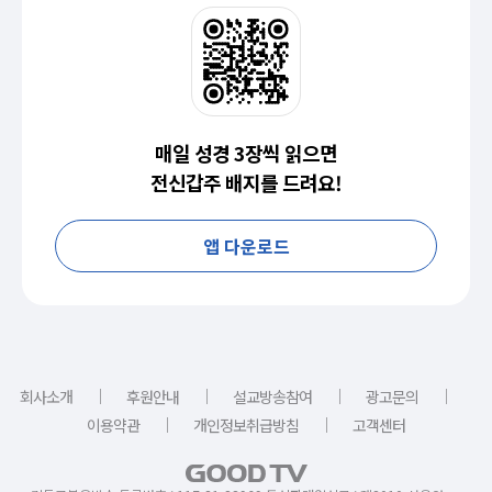
매일 성경 3장씩 읽으면
전신갑주 배지를 드려요!
앱 다운로드
｜
｜
｜
｜
회사소개
후원안내
설교방송참여
광고문의
｜
｜
이용약관
개인정보취급방침
고객센터