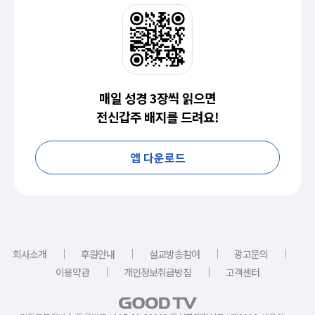
매일 성경 3장씩 읽으면
전신갑주 배지를 드려요!
앱 다운로드
｜
｜
｜
｜
회사소개
후원안내
설교방송참여
광고문의
｜
｜
이용약관
개인정보취급방침
고객센터