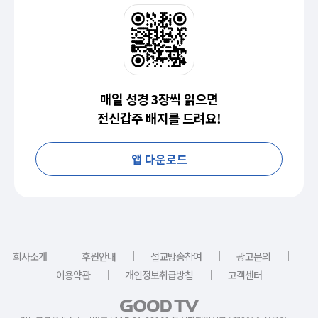
매일 성경 3장씩 읽으면
전신갑주 배지를 드려요!
앱 다운로드
｜
｜
｜
｜
회사소개
후원안내
설교방송참여
광고문의
｜
｜
이용약관
개인정보취급방침
고객센터