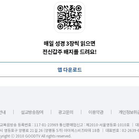
매일 성경 3장씩 읽으면
전신갑주 배지를 드려요!
앱 다운로드
｜
｜
｜
｜
안내
설교방송참여
광고문의
이용약관
개인정보취
교복음방송 등록번호 : 117-81-23969 통신판매업신고 : 제2010-서울영등포-1010호 │ 
시 영등포구 양평로 21길 26 (양평동 5가) 아이에스비즈타워 18층 │ 대표번호 : 02-2639-6
right ⓒ 2010 GOODTV All rights reserved.