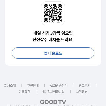
매일 성경 3장씩 읽으면
전신갑주 배지를 드려요!
앱 다운로드
｜
｜
｜
｜
회사소개
후원안내
설교방송참여
광고문의
｜
｜
이용약관
개인정보취급방침
고객센터