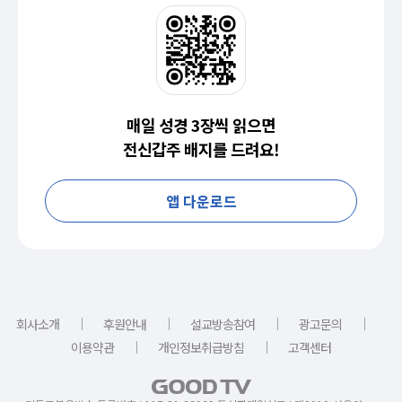
매일 성경 3장씩 읽으면
전신갑주 배지를 드려요!
앱 다운로드
｜
｜
｜
｜
회사소개
후원안내
설교방송참여
광고문의
｜
｜
이용약관
개인정보취급방침
고객센터