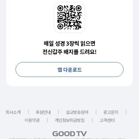
매일 성경 3장씩 읽으면
전신갑주 배지를 드려요!
앱 다운로드
｜
｜
｜
｜
회사소개
후원안내
설교방송참여
광고문의
｜
｜
이용약관
개인정보취급방침
고객센터