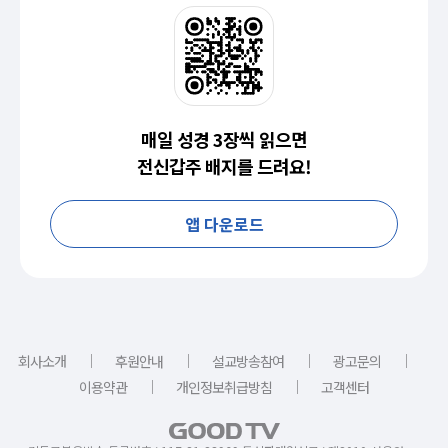
매일 성경 3장씩 읽으면
전신갑주 배지를 드려요!
앱 다운로드
｜
｜
｜
｜
회사소개
후원안내
설교방송참여
광고문의
｜
｜
이용약관
개인정보취급방침
고객센터