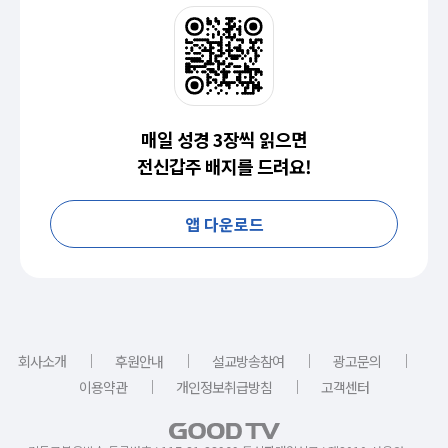
매일 성경 3장씩 읽으면
전신갑주 배지를 드려요!
앱 다운로드
｜
｜
｜
｜
회사소개
후원안내
설교방송참여
광고문의
｜
｜
이용약관
개인정보취급방침
고객센터