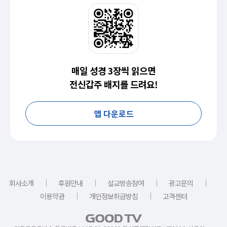
매일 성경 3장씩 읽으면
전신갑주 배지를 드려요!
앱 다운로드
｜
｜
｜
｜
회사소개
후원안내
설교방송참여
광고문의
｜
｜
이용약관
개인정보취급방침
고객센터