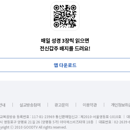
매일 성경 3장씩 읽으면
전신갑주 배지를 드려요!
앱 다운로드
｜
｜
｜
｜
안내
설교방송참여
광고문의
이용약관
개인정보취
교복음방송 등록번호 : 117-81-23969 통신판매업신고 : 제2010-서울영등포-1010호 │ 
시 영등포구 양평로 21길 26 (양평동 5가) 아이에스비즈타워 18층 │ 대표번호 : 02-2639-6
right ⓒ 2010 GOODTV All rights reserved.