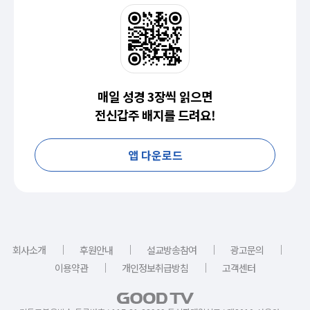
매일 성경 3장씩 읽으면
전신갑주 배지를 드려요!
앱 다운로드
｜
｜
｜
｜
회사소개
후원안내
설교방송참여
광고문의
｜
｜
이용약관
개인정보취급방침
고객센터