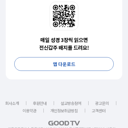
매일 성경 3장씩 읽으면
전신갑주 배지를 드려요!
앱 다운로드
｜
｜
｜
｜
회사소개
후원안내
설교방송참여
광고문의
｜
｜
이용약관
개인정보취급방침
고객센터