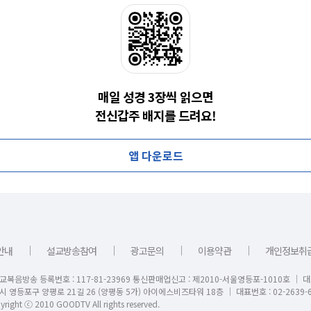
매일 성경 3장씩 읽으면
전신갑주 배지를 드려요!
앱 다운로드
｜
｜
｜
｜
안내
설교방송참여
광고문의
이용약관
개인정보취
교복음방송 등록번호 : 117-81-23969 통신판매업신고 : 제2010-서울영등포-1010호 │ 
시 영등포구 양평로 21길 26 (양평동 5가) 아이에스비즈타워 18층 │ 대표번호 : 02-2639-6
right ⓒ 2010 GOODTV All rights reserved.