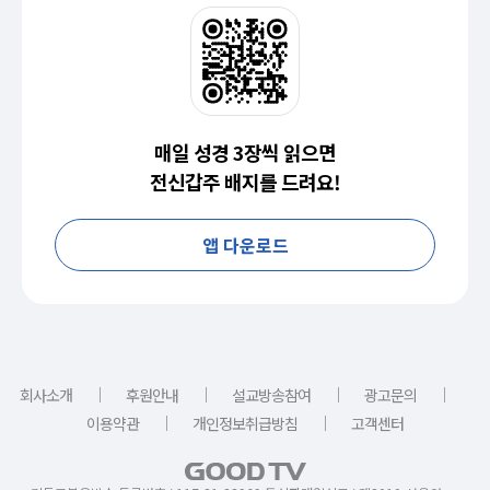
매일 성경 3장씩 읽으면
전신갑주 배지를 드려요!
앱 다운로드
｜
｜
｜
｜
회사소개
후원안내
설교방송참여
광고문의
｜
｜
이용약관
개인정보취급방침
고객센터