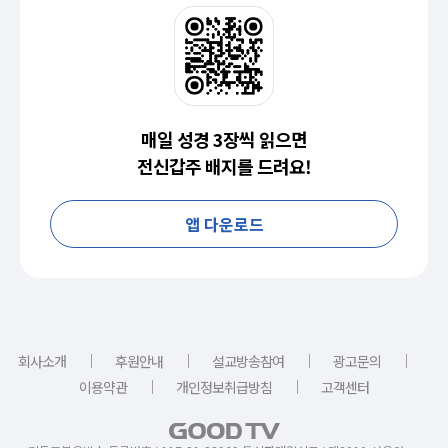
매일 성경 3장씩 읽으면
전신갑주 배지를 드려요!
앱 다운로드
｜
｜
｜
｜
회사소개
후원안내
설교방송참여
광고문의
｜
｜
이용약관
개인정보취급방침
고객센터