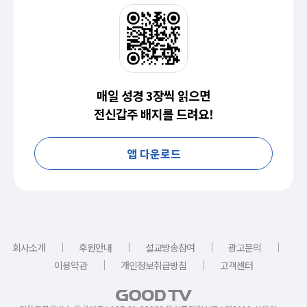
매일 성경 3장씩 읽으면
전신갑주 배지를 드려요!
앱 다운로드
｜
｜
｜
｜
회사소개
후원안내
설교방송참여
광고문의
｜
｜
이용약관
개인정보취급방침
고객센터