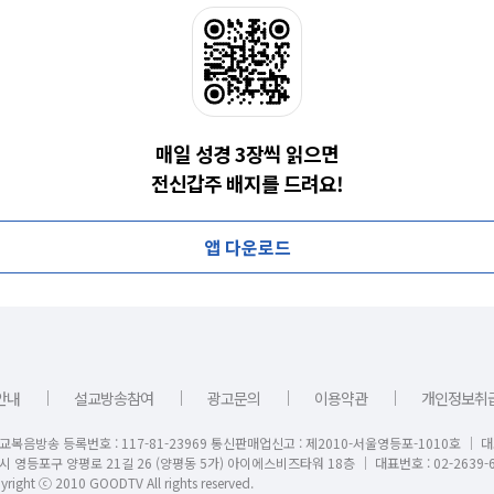
매일 성경 3장씩 읽으면
전신갑주 배지를 드려요!
앱 다운로드
｜
｜
｜
｜
안내
설교방송참여
광고문의
이용약관
개인정보취
교복음방송 등록번호 : 117-81-23969 통신판매업신고 : 제2010-서울영등포-1010호 │ 
시 영등포구 양평로 21길 26 (양평동 5가) 아이에스비즈타워 18층 │ 대표번호 : 02-2639-6
right ⓒ 2010 GOODTV All rights reserved.