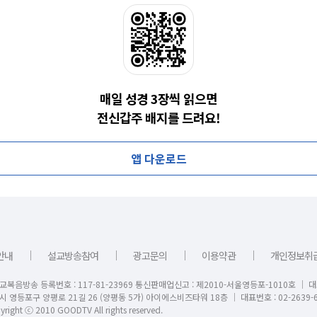
매일 성경 3장씩 읽으면
전신갑주 배지를 드려요!
앱 다운로드
｜
｜
｜
｜
안내
설교방송참여
광고문의
이용약관
개인정보취
교복음방송 등록번호 : 117-81-23969 통신판매업신고 : 제2010-서울영등포-1010호 │ 
시 영등포구 양평로 21길 26 (양평동 5가) 아이에스비즈타워 18층 │ 대표번호 : 02-2639-6
right ⓒ 2010 GOODTV All rights reserved.