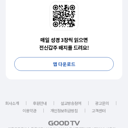
매일 성경 3장씩 읽으면
전신갑주 배지를 드려요!
앱 다운로드
｜
｜
｜
｜
회사소개
후원안내
설교방송참여
광고문의
｜
｜
이용약관
개인정보취급방침
고객센터