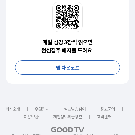
매일 성경 3장씩 읽으면
전신갑주 배지를 드려요!
앱 다운로드
｜
｜
｜
｜
회사소개
후원안내
설교방송참여
광고문의
｜
｜
이용약관
개인정보취급방침
고객센터