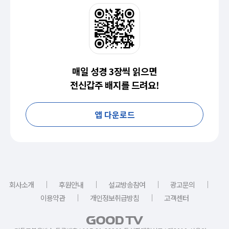
매일 성경 3장씩 읽으면
전신갑주 배지를 드려요!
앱 다운로드
｜
｜
｜
｜
회사소개
후원안내
설교방송참여
광고문의
｜
｜
이용약관
개인정보취급방침
고객센터