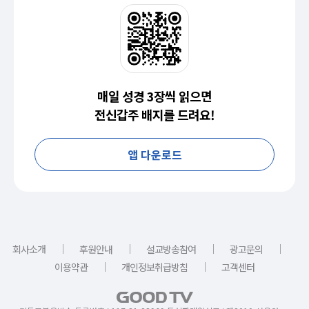
매일 성경 3장씩 읽으면
전신갑주 배지를 드려요!
앱 다운로드
｜
｜
｜
｜
회사소개
후원안내
설교방송참여
광고문의
｜
｜
이용약관
개인정보취급방침
고객센터