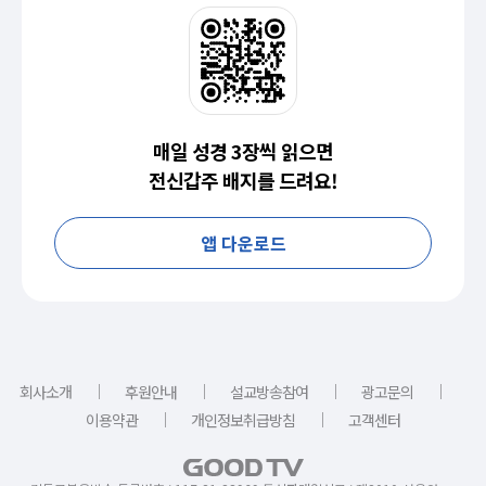
매일 성경 3장씩 읽으면
전신갑주 배지를 드려요!
앱 다운로드
｜
｜
｜
｜
회사소개
후원안내
설교방송참여
광고문의
｜
｜
이용약관
개인정보취급방침
고객센터