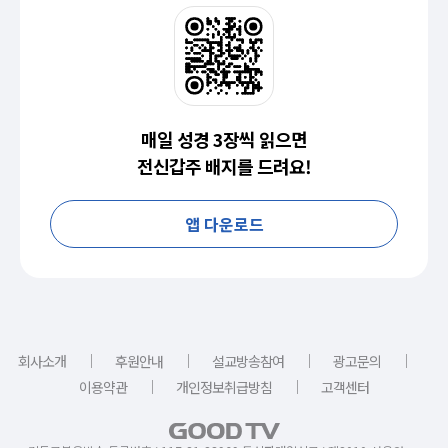
매일 성경 3장씩 읽으면
전신갑주 배지를 드려요!
앱 다운로드
｜
｜
｜
｜
회사소개
후원안내
설교방송참여
광고문의
｜
｜
이용약관
개인정보취급방침
고객센터