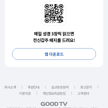
매일 성경 3장씩 읽으면
전신갑주 배지를 드려요!
앱 다운로드
｜
｜
｜
｜
회사소개
후원안내
설교방송참여
광고문의
｜
｜
이용약관
개인정보취급방침
고객센터