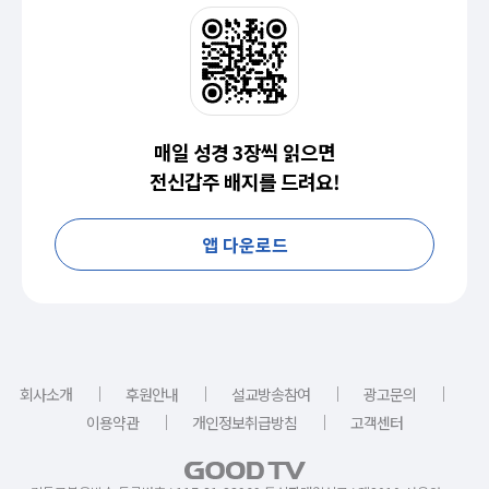
매일 성경 3장씩 읽으면
전신갑주 배지를 드려요!
앱 다운로드
｜
｜
｜
｜
회사소개
후원안내
설교방송참여
광고문의
｜
｜
이용약관
개인정보취급방침
고객센터