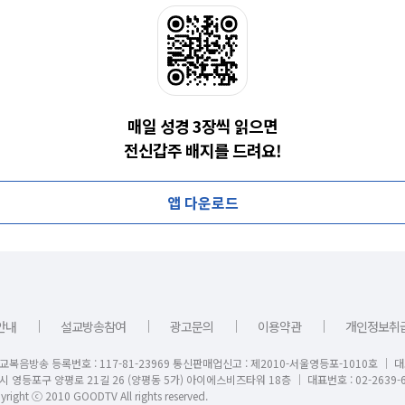
매일 성경 3장씩 읽으면
전신갑주 배지를 드려요!
앱 다운로드
｜
｜
｜
｜
안내
설교방송참여
광고문의
이용약관
개인정보취
교복음방송 등록번호 : 117-81-23969 통신판매업신고 : 제2010-서울영등포-1010호 │ 
시 영등포구 양평로 21길 26 (양평동 5가) 아이에스비즈타워 18층 │ 대표번호 : 02-2639-6
right ⓒ 2010 GOODTV All rights reserved.