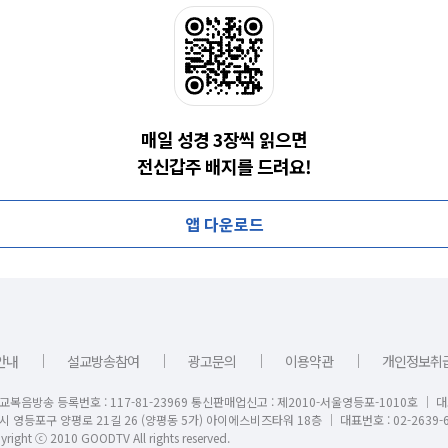
매일 성경 3장씩 읽으면
전신갑주 배지를 드려요!
앱 다운로드
｜
｜
｜
｜
안내
설교방송참여
광고문의
이용약관
개인정보취
교복음방송 등록번호 : 117-81-23969 통신판매업신고 : 제2010-서울영등포-1010호 │ 
시 영등포구 양평로 21길 26 (양평동 5가) 아이에스비즈타워 18층 │ 대표번호 : 02-2639-6
right ⓒ 2010 GOODTV All rights reserved.