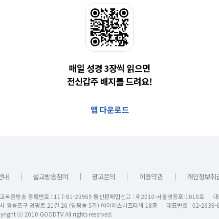
매일 성경 3장씩 읽으면
전신갑주 배지를 드려요!
앱 다운로드
｜
｜
｜
｜
안내
설교방송참여
광고문의
이용약관
개인정보취
교복음방송 등록번호 : 117-81-23969 통신판매업신고 : 제2010-서울영등포-1010호 │ 
시 영등포구 양평로 21길 26 (양평동 5가) 아이에스비즈타워 18층 │ 대표번호 : 02-2639-6
right ⓒ 2010 GOODTV All rights reserved.