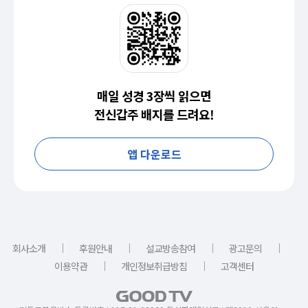
매일 성경 3장씩 읽으면
전신갑주 배지를 드려요!
앱 다운로드
｜
｜
｜
｜
회사소개
후원안내
설교방송참여
광고문의
｜
｜
이용약관
개인정보취급방침
고객센터