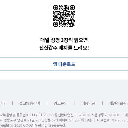
매일 성경 3장씩 읽으면
전신갑주 배지를 드려요!
앱 다운로드
｜
｜
｜
｜
안내
설교방송참여
광고문의
이용약관
개인정보취
교복음방송 등록번호 : 117-81-23969 통신판매업신고 : 제2010-서울영등포-1010호 │ 
시 영등포구 양평로 21길 26 (양평동 5가) 아이에스비즈타워 18층 │ 대표번호 : 02-2639-6
right ⓒ 2010 GOODTV All rights reserved.