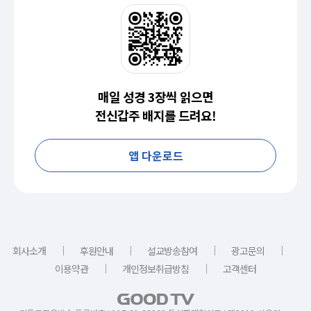
매일 성경 3장씩 읽으면
전신갑주 배지를 드려요!
앱 다운로드
｜
｜
｜
｜
회사소개
후원안내
설교방송참여
광고문의
｜
｜
이용약관
개인정보취급방침
고객센터