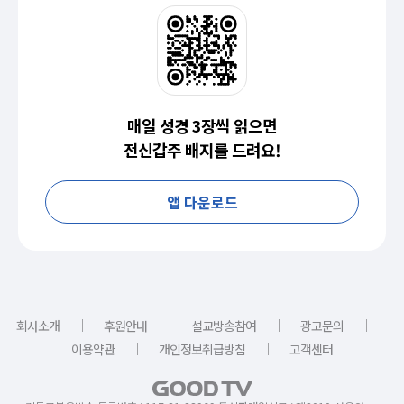
매일 성경 3장씩 읽으면
전신갑주 배지를 드려요!
앱 다운로드
｜
｜
｜
｜
회사소개
후원안내
설교방송참여
광고문의
｜
｜
이용약관
개인정보취급방침
고객센터