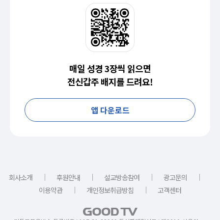
매일 성경 3장씩 읽으면
전신갑주 배지를 드려요!
앱 다운로드
｜
｜
｜
｜
회사소개
후원안내
설교방송참여
광고문의
｜
｜
이용약관
개인정보취급방침
고객센터